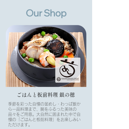
HAKONE HOSHINOAN GROUP
Our Shop
ごはんと板前料理​ 銀の穂
季節を彩った自慢の釜めし・わっぱ飯か
ら一品料理まで、腕をふるった美味の
品々をご用意。大自然に囲まれた中で自
慢の「ごはんと板前料理」をお楽しみい
ただけます。